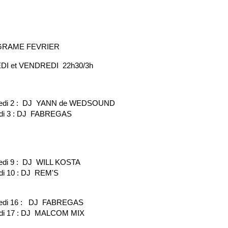
RAME FEVRIER
DI et VENDREDI 22h30/3h
redi 2 : DJ YANN de WEDSOUND
di 3 : DJ FABREGAS
edi 9 : DJ WILL KOSTA
i 10 : DJ REM'S
edi 16 : DJ FABREGAS
di 17 : DJ MALCOM MIX