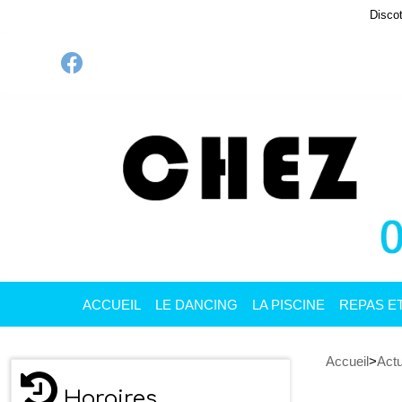
Discot
ACCUEIL
LE DANCING
LA PISCINE
REPAS E
Accueil
>
Actu
Horaires