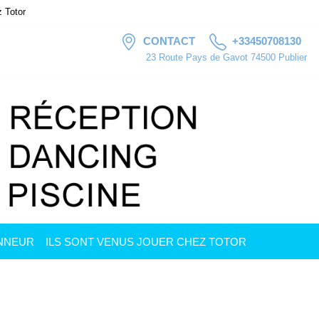
z Totor
CONTACT
+33450708130
23 Route Pays de Gavot 74500 Publier
ONNEUR
ILS SONT VENUS JOUER CHEZ TOTOR