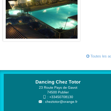
Toutes les ac
Dancing Chez Totor
23 Route Pays de Gavot
74500 Publier
:
+33450708130
:
cheztotor@orange.fr