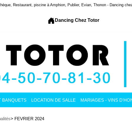
hèque, Restaurant, piscine à Amphion, Publier, Evian, Thonon - Dancing che
Dancing Chez Totor
T BANQUETS
LOCATION DE SALLE
MARIAGES - VINS D'H
alités
> FEVRIER 2024