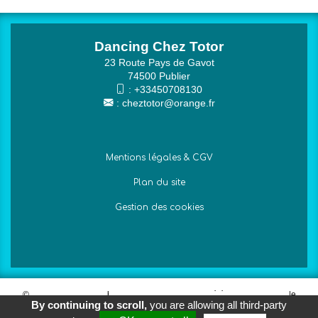
Dancing Chez Totor
23 Route Pays de Gavot
74500 Publier
:
+33450708130
:
cheztotor@orange.fr
Mentions légales & CGV
Plan du site
Gestion des cookies
© 2026
Agence Web Thonon Les Bains
-
Référencement Google
By continuing to scroll,
you are allowing all third-party
Thonon Les Bains
Clic And Go
création site internet thonon